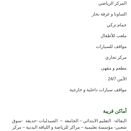
المركز الرياضي
الساونا و غرفة بخار
حمام تركي
ملعب للأطفال
مواقف للسيارات
مركز تجاري
مطعم و مقهى
الأمن 24/7
مواقف سيارات داخلية و خارجية
أماكن قريبة
البقالة- التعليم الابتدائي – الجامعة – الصيدليات -حديقة -سوق
شعبي- مؤسسة تعليمية – مراكز للرياضة و اللياقة البدنية – مركز