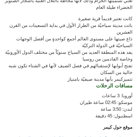
تعني تسميتها الحزام وذلك لأنها محاطة بالتلال الغنيّة بأشجار الصنوبر
الخضراء طيلة العام
كانت تعتبر قديماً قرية صغيرة
باتت مدينة سياحيّة من الطراز الأول في بداية التسعينات من القرن
العشرين
ذاع صيتها على مستوى العالم أجمع كواحدةٍ من أفضل الوجهات
السياحيّة في الدولة التركيّة
يفد هذه المنطقة العديد من السياح سنويّاً من مختلف الدول الأوروبيّة
وخاصة القادمين من روسيا
تفتح أبوابها لإستقبالهم في فصل الصيف لأنها في الشتاء تكون شبه
خالية من السكان
تتميزكيمر بأنها مدينة صيفيّة بامتياز
مسافات
الرحلات
أوروبا
: 3 ساعات
موسكو
:
02:45
ساعة طيران
لندن
:
3:50
ساعة
اسطنبول
:
45 دقيقة
موقع
حول
كيمر