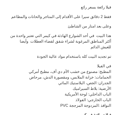
فيلا
رائعة ب
سعر
رائع
فقط 2 دقائق
سيرا على الأقدام إلى
المتاجر والحانات و
المطاعم
وعلى بعد امتار
من الشاطئ
هذا البيت
في أحد
الشوارع
الهادئة
في
كيمر
التي تعتبر واحدة من
أكثر المناطق المرغوبة لشراء شقق
لقضاء العطلات
وأيضا
للعيش
الدائم
تم تجديد
البيت كله
باستخدام
مواد عالية الجودة
في
ال
فيلا
المطبخ
: مصنوع من خشب الأم دي أف
،
مطبخ أمركي
الحمامات
:
خزانة الملابس
، ومقصورة ال
دش
، مرحاض
الجدران
:
الجص
،
البلاستيك
المائي
الأرضية
:
بلاط السيراميك
الباب الداخلي
: لوحة
الأمريكية
الباب
الخارجي
: الفولاذ
PVC النوافذ :
المزدوجة
المزججة
فيلات رائعة في كيمر