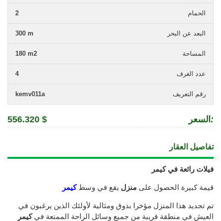
الحمام
2
البعد عن البحر
300 m
المساحة
180 m2
عدد الغرف
4
رقم التعريف
kemv011a
:
السعر
556.320 $
تفاصيل العقار
فيلات رائعة في كيمر
قيمة كبيرة
الحصول على
منزل
يقع
في وسط
كيمر
تم تجديد
هذا المنزل
مؤخرا
بذوق
ومثالية ل
أولئك الذين
يرغبون في
العيش
في
منطقة قريبة من
جميع وسائل الراحة
الممتعة
في
كيمر