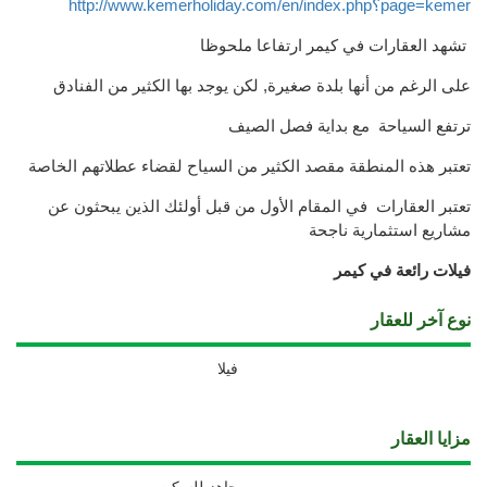
http://www.kemerholiday.com/en/index.php؟page=kemer
تشهد العقارات في كيمر
ارتفاعا
ملحوظا
على الرغم من
أنها
بلدة صغيرة,
لكن يوجد بها الكثير من
الفنادق
ترتفع ا
لسياحة
مع بداية فصل الصيف
تعتبر هذه المنطقة مقصد الكثير من السياح لقضاء ع
طلاتهم
الخاصة
تعتبر العقارات
في المقام الأول
من قبل
أولئك الذين يبحثون عن
مشاريع
استثمارية ناجحة
فيلات رائعة في كيمر
نوع آخر للعقار
فيلا
مزايا العقار