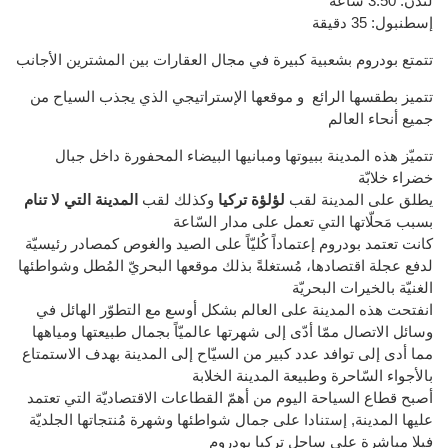
لندن
:
3:50
ساعة
إسطنبول
: 35 دقيقة
تتمتع بودروم بشعبية كبيرة في مجال العقارات بين المشترين الأجانب
تتميز بطقسها الرائع و موقعها الإستراتيجي الذي يجذب السياح من
جميع أنحاء العالم
تتميّز هذه المدينة ببيوتها ومبانيها البيضاء المحفورة داخل جبال
خضراء خلابّة
يطلق على المدينة لقب
لؤلؤة تركيا
وكذلك لقب
المدينة التي لا تنام
بسبب مَحلّاتها التي تعمل على مدار السّاعة
كانت تعتمد بودروم إعتماداً كُليّاً على الصيد والغوص كمصادر رئيسيّة
لدفع عجلة اقتصادها، مُستغلةً بذلك موقعها البحريّ المُطل وشواطئها
الغنيّة بالخيرات البحريّة
انفتحت هذه المدينة على العالم بشكل أوسع مع التطوّر الهائل في
وسائل الاتصال ممّا أدّى إلى شهرتها عالميّاً بجمال طبيعتها ومياهها
مما أدى إلى توافد عدد كبير من السيّاح إلى المدينة بهدف الاستمتاع
بالأجواء السّاحرة وطبيعة المدينة الخلابة
أصبح قطاع السياحة اليوم من أهمّ القطاعات الاقتصاديّة التي تعتمد
عليها المدينة, إستنادا على جمال شواطئها وشهرة مُنتجاتها الجلديّة
فيلا مباشرة على ساحل تركيا بودروم