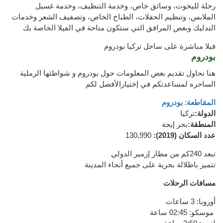
رحلة لليخوت، وسائق خاص، وخدمة التنظيف، وخدمة غسيل
الملابس، وتنظيم الحفلات، الطباخ الخاص، وتصفيف الشعر وخدمات
التدليك وبعض المرافق التي ستكون متاحة في الفيلا الخاصة بك
فيلا مباشرة على ساحل تركيا بودروم
بودروم
هنا نحاول تقديم بعض المعلومات حول بودروم و شواطئها الرملية
الساحره لمساعدتكم في إختيارالأفضل لكم
المقاطعة
:
بودروم
الدولة:
تركيا
المنطقة
:
بحر إيجة
عدد السكان
(2019
):
130,990
تبعد 240كم
من
مطار
إزمير
الدولي
تتميز باطلالة بحرية على
جميع أنحاء المدينة
مسافات
الرحلات
أوروبا
: 3 ساعات
ساعة
موسكو
:
02:45