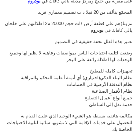
على مقربة من خليج ومركز مدينة يالي كافاك في
بودروم
المجمّع يتألف من 20 فيلا ذات تصميم معماري فريد
تم بناؤهم على قطعة أرض ذات حجم 20000 م2 اطلالتهم على خلجان
يالي كافاك في
بودروم
تعتبر هذه الفلل تحفة حقيقية في التصميم
وضعت لتلبية احتياجات الناس بمواصفات رفاهية لا نظير لها وجميع
الوحدات لها اطلالة رائعة على البحر
تجهيزات كاملة للمطبخ
نظام البناء الذكي(اختياري):أي أتمتة أنظمة التحكم والمراقبة
نظام التدفئة الأرضية في الحمامات
نظام الأقمار الصناعية
جميع أنواع أعمال التصليح
خدمة نقل إلى الشاطئ
مكالمة هاتفية بسيطة هو الشيء الوحيد الذي عليك القيام به
للحصول على خدمات الإقامة التي لا تشوبها شائبة لتلبية الاحتياجات
الخاصة بك