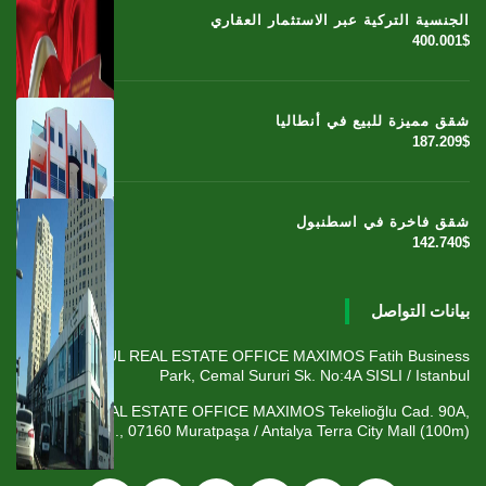
الجنسية التركية عبر الاستثمار العقاري
400.001$
شقق مميزة للبيع في أنطاليا
187.209$
شقق فاخرة في اسطنبول
142.740$
بيانات التواصل
ISTANBUL REAL ESTATE OFFICE MAXIMOS Fatih Business
Park, Cemal Sururi Sk. No:4A SISLI / Istanbul
ANTALYA REAL ESTATE OFFICE MAXIMOS Tekelioğlu Cad. 90A,
Fener Mah., 07160 Muratpaşa / Antalya Terra City Mall (100m)