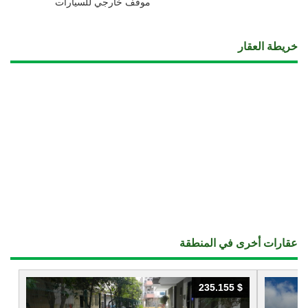
موقف خارجي للسيارات
خريطة العقار
عقارات أخرى في المنطقة
235.155 $
235.155 $