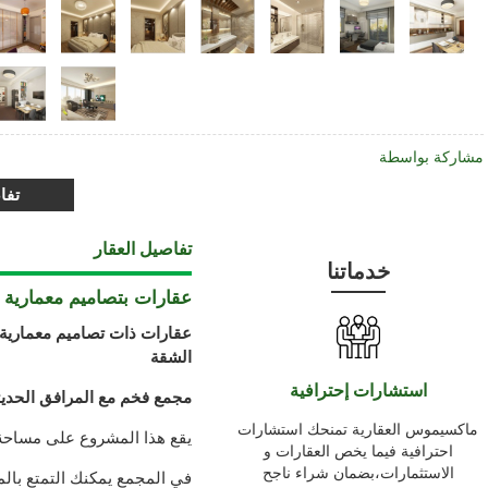
مشاركة بواسطة
تفا
تفاصيل العقار
خدماتنا
عقارات بتصاميم معمارية لل
عقارات ذات تصاميم معمارية 
الشقة
استشارات إحترافية
مجمع فخم مع المرافق الحديث
ماكسيموس العقارية تمنحك استشارات
يقع هذا المشروع على مساحة 100.000 الي 73.000 متر مر
احترافية فيما يخص العقارات و
الاستثمارات،بضمان شراء ناجح
في المجمع يمكنك التمتع با