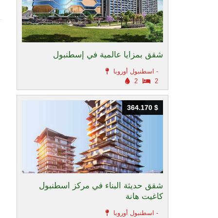
شقق بمزايا عالمية في إسطنبول
اسطنبول أوروبا -
2
2
364.170 $
364.170 $
شقق حديثة البناء في مركز اسطنبول
كاغيت هانة
اسطنبول أوروبا -