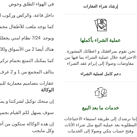
في الهواء الطلق وحوض
إرشاد شراء العقارات
داخل قاعة، والركض وركوب ا
كما يوجد ملعب للأطفال مجم
ويوجد 7/24 نظام امني يجعلك دائما تشعر بالامان
عملية الشراء بأكملها
هناك أيضا 2 من الأسواق و30 من المحلات التجارية منها الملابس والأحذية، والمخابز
.نحن نقوم بمرافقتك و اعطائك المشورة
الاحترافية خلال عملية الشراء بما فيها من
كما يمكنك التمتع بحمام ترك
مفاوضات وصولا إلى إبرام عقد الشراء
يتالف المجمع من 1 و 2 غرف نوم و 3 و 4 غرف نوم
دعم كامل لعملية الشراء
عقارات بتصاميم معمارية للبيع
الوكالة
إن منحك توكيل لشركتنا و يم
خدمات ما بعد البيع
سوف يسهل لكم القيام بجميع ا
إننا نرشدك إلى طريقة استيفاء الاحتياجات
إن هذه الوكالة ستكون من أجل
المطلوبة بعد عملية البيع مثل شراء الأثاث
وكل مايجب
وفتح حساب بنكي وصولا إلى الخدمات