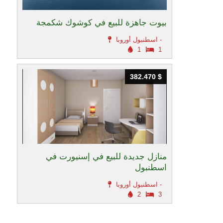
بيوت جاهزة للبيع في كوشوك شكمجة
اسطنبول أوروبا -
1
1
382.470 $
382.470 $
منازل جديدة للبيع في إسنيورت في
اسطنبول
اسطنبول أوروبا -
2
3