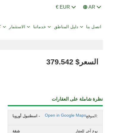
€ EUR
AR
اتصل بنا
دليل المناطق
خدماتنا
الاستثمار
ك
السعر
$
379.542
نظرة شاملة على العقارات
Open in Google Maps
الموقع:
اسطنبول أوروبا -
نوع آخر للعقار
شقة