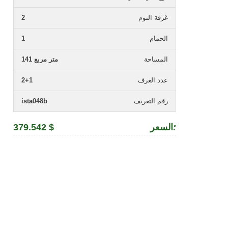
غرفة النوم
2
الحمام
1
المساحة
141 متر مربع
عدد الغرف
2+1
رقم التعريف
ista048b
:
السعر
379.542 $