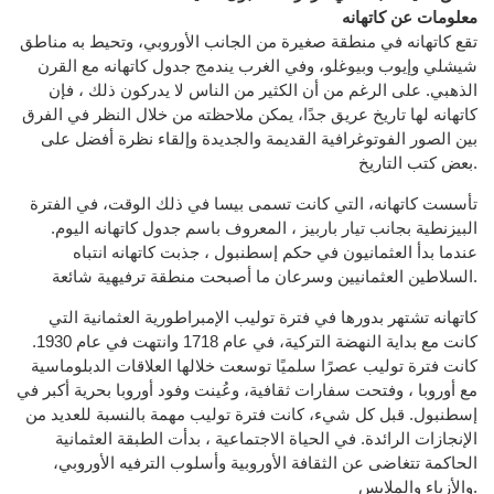
معلومات عن كاتهانه
تقع كاتهانه في منطقة صغيرة من الجانب الأوروبي، وتحيط به مناطق
شيشلي وإيوب وبيوغلو، وفي الغرب يندمج جدول كاتهانه مع القرن
الذهبي. على الرغم من أن الكثير من الناس لا يدركون ذلك ، فإن
كاتهانه لها تاريخ عريق جدًا، يمكن ملاحظته من خلال النظر في الفرق
بين الصور الفوتوغرافية القديمة والجديدة وإلقاء نظرة أفضل على
بعض كتب التاريخ.
تأسست كاتهانه، التي كانت تسمى بيسا في ذلك الوقت، في الفترة
البيزنطية بجانب تيار باربيز ، المعروف باسم جدول كاتهانه اليوم.
عندما بدأ العثمانيون في حكم إسطنبول ، جذبت كاتهانه انتباه
السلاطين العثمانيين وسرعان ما أصبحت منطقة ترفيهية شائعة.
كاتهانه تشتهر بدورها في فترة توليب الإمبراطورية العثمانية التي
كانت مع بداية النهضة التركية، في عام 1718 وانتهت في عام 1930.
كانت فترة توليب عصرًا سلميًا توسعت خلالها العلاقات الدبلوماسية
مع أوروبا ، وفتحت سفارات ثقافية، وعُينت وفود أوروبا بحرية أكبر في
إسطنبول. قبل كل شيء، كانت فترة توليب مهمة بالنسبة للعديد من
الإنجازات الرائدة. في الحياة الاجتماعية ، بدأت الطبقة العثمانية
الحاكمة تتغاضى عن الثقافة الأوروبية وأسلوب الترفيه الأوروبي،
والأزياء والملابس.