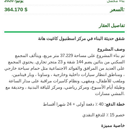
بناء مكتمل
يونيو/ 2020
:
السعر
364.170 $
تفاصيل العقار
شقق حديثة البناء في مركز اسطنبول كاغيت هانة
وصف المشروع
تم بناء المشروع على مساحة 37.229 متر مربع، ويتألف المجمع
السكني من بنائين يضم 144 شقة و 23 متجر تجاري. يحتوي المجمع
على العديد من المرافق والفوائد الاجتماعية مثل حمام سباحة خارجي
، ومناطق انتظار سيارات داخلية وخارجية ، وساونا ، وبار فيتامين،
وملعب للأطفال، ومقهى، ونظام كاميرات مراقبة على مدار الساعة
وطيلة أيام الأسبوع، ومركز رياضي، ومركز للياقة البدنية ، وحديقة مع
المشي مسارات.
خطة الدفع:
40 ٪ دفعة أولى + 24 شهرا أقساط
خصم 15 ٪ للدفع النقدي
خاصية مميزة