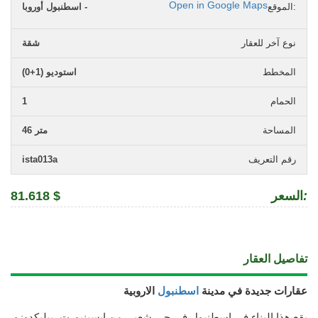
Open in Google Maps
الموقع:
اسطنبول أوروبا -
نوع آخر للعقار
شقة
المخطط
استوديو (1+0)
الحمام
1
المساحة
46 متر
رقم التعريف
ista013a
:
السعر
81.618 $
تفاصيل العقار
عقارات جديدة في مدينة
اسطنبول
الاروبية
يقع هذا البناء في اسطنبول في حي شعبي من ايسينيورت، بيليكدوزو