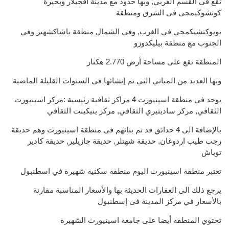
تقع فى القسم الغربي, وبها حدود مع مدينة افجيلار وبحيرة
كوتشوكيمجى فى الشرق ومنطقة
بويوكتشيكمجى فى الغرب, وفى الشمال منطقة باشاكشهير وفي
الجنوب مع منطقة بيليكدوزو
المنطقة تقع على مساحة أرض 2.770 هكتار
وبها العديد من المباني التي تم إنشائها فى السنوات القليلة الماضية
يوجد في منطقة اسينيورت 4 مراكز ثقافية رئيسية :مركز اسينيورت
الثقافي, مركز ساديتيري الثقافي, مركز ينيكينت الثقافي
بالإضافة الى 4 حدائق قد تم بنائهم فى منطقة اسينيورت وهم حديقة
رجب طيب اردوغان, حديقة شهتلر, حديقة جازيلير, حديقة كادير
توباش
تعتبر منطقة اسينيورت اليوم منطقة سكنية شهيرة في اسطنبول
يرجع ذلك الى العقارات الحديثة بها والأسعار المناسبة مقارنة
بالأسعار في مركز المدينة فى إسطنبول
تحتوي المنطقة أيضا على جامعة اسينيورت الشهيرة