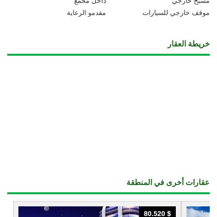
مسبح خارجي
داخل مجمع
موقف خارجي للسيارات
مقدمو الرعاية
خريطة العقار
عقارات أخرى في المنطقة
80.520 $
80.520 $