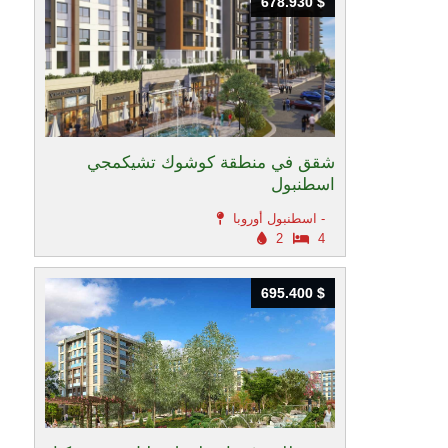
678.930 $
678.930 $
شقق في منطقة كوشوك تشيكمجي
اسطنبول
اسطنبول أوروبا -
2
4
695.400 $
695.400 $