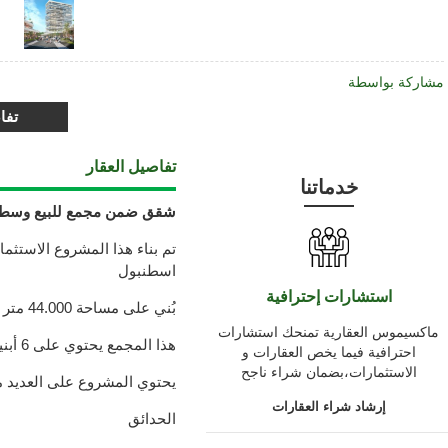
مشاركة بواسطة
تفا
تفاصيل العقار
خدماتنا
شقق ضمن مجمع للبيع وسط
تم بناء هذا المشروع الاست
اسطنبول
استشارات إحترافية
بُني على مساحة 44.000 متر مربع والمساحة الكلية للمشروع 200.000 متر مربع
ماكسيموس العقارية تمنحك استشارات
هذا المجمع يحتوي على 6 أبنية مع 1200 شقة و204 محل تجاري
احترافية فيما يخص العقارات و
الاستثمارات،بضمان شراء ناجح
يحتوي المشروع على العديد م
إرشاد شراء العقارات
الحدائق