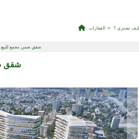
يف تشتري ؟
العقارات
شقق ضمن مجمع للبيع
شقق ض