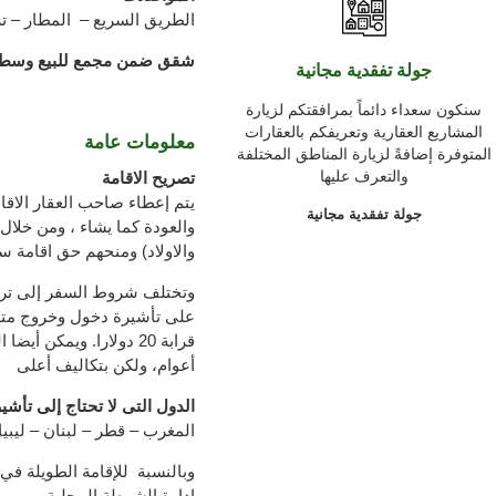
الطريق السريع – المطار – 
شقق ضمن مجمع للبيع وسط
جولة تفقدية مجانية
سنكون سعداء دائماً بمرافقتكم لزيارة
المشاريع العقارية وتعريفكم بالعقارات
معلومات عامة
المتوفرة إضافةً لزيارة المناطق المختلفة
والتعرف عليها
تصريح الاقامة
يتم إعطاء صاحب العقار الاقام
جولة تفقدية مجانية
والعودة كما يشاء ، ومن خلال 
والاولاد) ومنحهم حق اقامة سن
وتختلف شروط السفر إلى ترك
على تأشيرة دخول وخروج متعد
قرابة 20 دولارا. ويمك
أعوام، ولكن بتكاليف أعلى
الدول التى لا تحتاج إلى تأشير
المغرب – قطر – لبنان – ليبيا
وبالنسبة للإقامة الطويلة في 
إدارة الشرطة المحلية