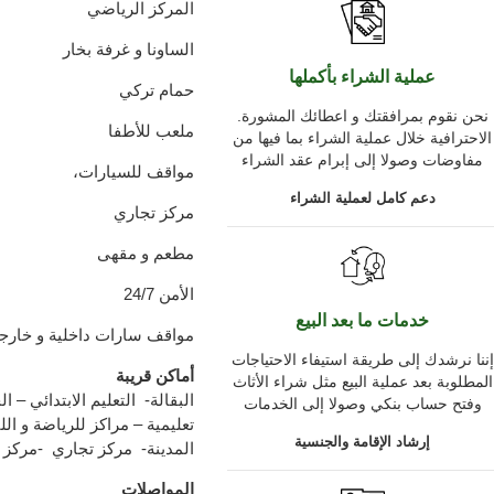
المركز الرياضي
الساونا و غرفة بخار
عملية الشراء بأكملها
حمام تركي
.نحن نقوم بمرافقتك و اعطائك المشورة
ملعب للأطفا
الاحترافية خلال عملية الشراء بما فيها من
مفاوضات وصولا إلى إبرام عقد الشراء
،مواقف للسيارات
دعم كامل لعملية الشراء
مركز تجاري
مطعم و مقهى
الأمن 24/7
خدمات ما بعد البيع
مواقف سارات داخلية و خارجي
إننا نرشدك إلى طريقة استيفاء الاحتياجات
أماكن قريبة
المطلوبة بعد عملية البيع مثل شراء الأثاث
البقالة- التعليم الابتدائي
وفتح حساب بنكي وصولا إلى الخدمات
تعليمية – مراكز للرياضة و ال
إرشاد الإقامة والجنسية
المدينة- مركز تجاري -مركز
المواصلات