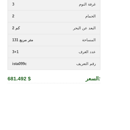
غرفة النوم
3
الحمام
2
البعد عن البحر
2 كم
المساحة
131 متر مربع
عدد الغرف
3+1
رقم التعريف
ista099c
:
السعر
681.492 $