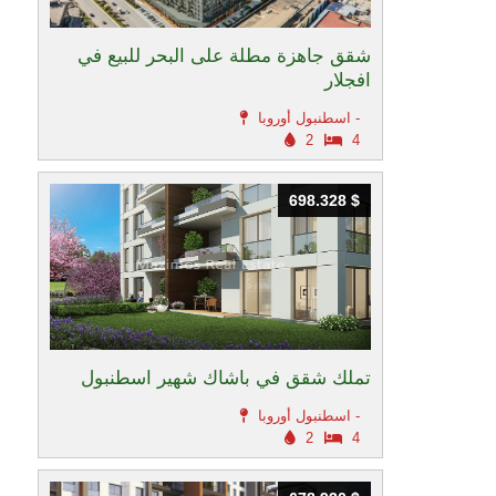
شقق جاهزة مطلة على البحر للبيع في
افجلار
اسطنبول أوروبا -
2
4
698.328 $
698.328 $
تملك شقق في باشاك شهير اسطنبول
اسطنبول أوروبا -
2
4