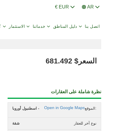
€ EUR
AR
اتصل بنا
دليل المناطق
خدماتنا
الاستثمار
ك
السعر
$
681.492
نظرة شاملة على العقارات
Open in Google Maps
الموقع:
اسطنبول أوروبا -
نوع آخر للعقار
شقة