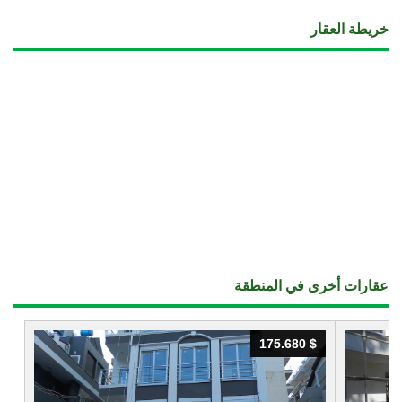
خريطة العقار
عقارات أخرى في المنطقة
175.680 $
175.680 $