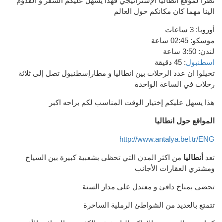
نظرا لموقع انطاليا الإستراتيجي فهذا يسهل عليكم السفر و القدوم
الينا مهما كان مكانكم حول العالم
أوروبا: 3 ساعات
موسكو: 02:45 ساعة
لندن: 3:50 ساعة
اسطنبول
: 45 دقيقة
تخيلوا ان عدد الرحلات بين انطاليا و مطارإسطنبول تصل إلى ثلاثة
رحلات في الساعة الواحدة
هذا يسهل عليكم إختيار الوقت المناسب لكم براحه اكبر
المواقع حول انطاليا
http://www.antalya.bel.tr/ENG
تعد
أنطاليا
من اكثر المدن التي تحظى
بشعبية
كبيرة بين
السياح
و
مشتري العقارات
الأجانب
تحضى
بمناخ
دافئ
و
معتدل على مدار السنة
تتمتع بالعديد من الشواطئ
الرملية الساحرة