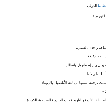
طاليا
الأوروبية
اعة واحدة
بالسيارة
5 دقيقة
يران
بين إسطنبول
وأنطاليا
أنطاليا
و
ألانيا
تمت ترجمة اسمها
من لغة
الأناضول
و
الرومان
م
مناطق الأثرية والتاريخة ذات الجاذبية السياحية الكبيرة