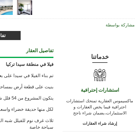
مشاركة بواسطة
تفا
تفاصيل العقار
خدماتنا
فيلا في منطقة سيدا تركيا
تم بناء الفيلا في سيدا على بعد 900 متر من الش
بنيت على قطعة أرض بمساحة 36،000 
استشارات إحترافية
يتكون المشروع من 54 فلل شبه منفصلة و 14 فيلل منفصلة
ماكسيموس العقارية تمنحك استشارات
احترافية فيما يخص العقارات و
لكل منها حديقة خضراء واسعة بأكث
الاستثمارات،بضمان شراء ناجح
إرشاد شراء العقارات
سباحة خاصة