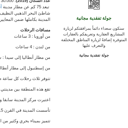
عدد السكان
(2019
):
30.000
الدولي
تبعد 75
كم
عن مطار
مدينة
أن
شاطئ
البحر
الذهبي النظيف
جولة تفقدية مجانية
المدينة بكاملها ضمن ا
لمعايير 
سنكون سعداء دائماً بمرافقتكم لزيارة
مسافات الرحلات
المشاريع العقارية وتعريفكم بالعقارات
من
أوروبا : 3 ساعات
المتوفرة إضافةً لزيارة المناطق المختلفة
والتعرف عليها
من لندن : 4 ساعات
جولة تفقدية مجانية
من مطار
أنطاليا
إلى
سيدا :
س
من إسطنبول
إلى مطار
أنطاليا : 5
تتوفر ثلاث رحلات
كل ساعة ط
تقع
هذه المنطقة
بين مدينتي
اعتبرت
مركز
المدينة سابقا
و
تأسست
المدينة في
القرن
15
تتميز بميناء بحري وكثير من ال