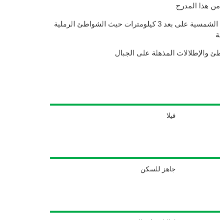
من هذا
المدرج
يمكنك التمتع بحمامات سيدا الشمسية على بعد 3 كيلومترات حيث الشواطئ الرملية
ة
طئ والإطلالات المذهلة على الجبال
فيلا
جاهز للسكن