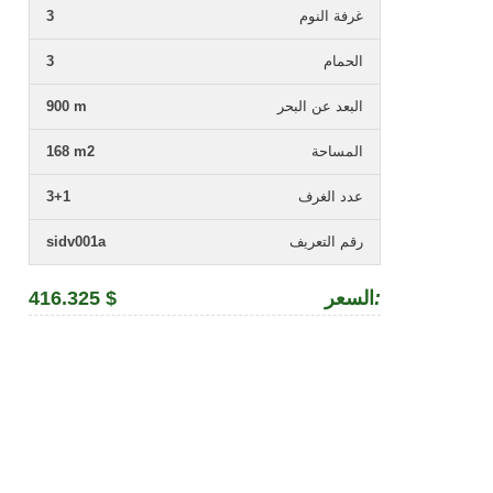
غرفة النوم
3
الحمام
3
البعد عن البحر
900 m
المساحة
168 m2
عدد الغرف
3+1
رقم التعريف
sidv001a
:
السعر
416.325 $