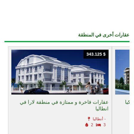
عقارات أخرى في المنطقة
343.125 $
343.125 $
كيا
عقارات فاخرة و ممتازة في منطقة لارا في
انطاليا
أنطاليا -
2
3