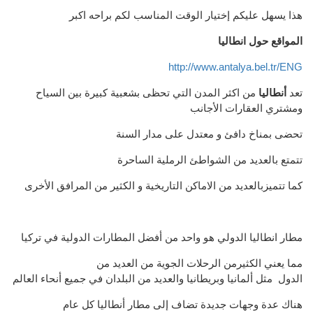
هذا يسهل عليكم إختيار الوقت المناسب لكم براحه اكبر
المواقع حول انطاليا
http://www.antalya.bel.tr/ENG
تعد
أنطاليا
من اكثر المدن التي تحظى
بشعبية
كبيرة بين
السياح
و
مشتري العقارات
الأجانب
تحضى
بمناخ
دافئ
و
معتدل على مدار السنة
تتمتع بالعديد من الشواطئ
الرملية الساحرة
كما تتميزبالعديد من الاماكن التاريخية
و
الكثير من
المرافق الأخرى
مطار انطاليا الدولي
هو واحد
من أفضل
المطارات الدولية
في
تركيا
مما يعني الكثيرمن ال
رحلات الجوية من
العديد من
الدول مثل
ألمانيا وبريطانيا
و
العديد من البلدان
في جميع أنحاء العالم
هناك عدة
وجهات جديدة
تضاف إلى
مطار
أنطاليا
كل عام