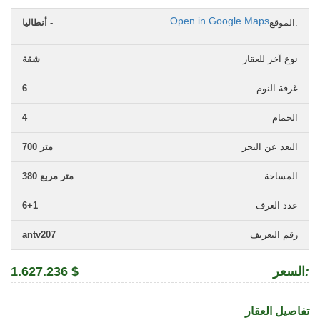
Open in Google Maps
الموقع:
أنطاليا -
نوع آخر للعقار
شقة
غرفة النوم
6
الحمام
4
البعد عن البحر
700 متر
المساحة
380 متر مربع
عدد الغرف
6+1
رقم التعريف
antv207
:
السعر
1.627.236 $
تفاصيل العقار