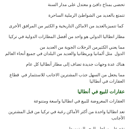
تحضى
بمناخ
دافئ
و
معتدل على مدار السنة
تتمتع بالعديد من الشواطئ
الرملية الساحرة
كما تتميزبالعديد من الاماكن التاريخية
و
الكثير من
المرافق الأخرى
مطار انطاليا الدولي
هو واحد
من أفضل
المطارات الدولية
في
تركيا
مما يعني الكثيرمن ال
رحلات الجوية من
العديد من
الدول مثل
ألمانيا وبريطانيا
و
العديد من البلدان
في جميع أنحاء العالم
هناك عدة
وجهات جديدة
تضاف إلى
مطار
أنطاليا
كل عام
مما
يجعل من السهل جذب
المشترين الاجانب للاستثمار في قطاع
العقارات في أنطاليا
عقارات للبيع في أنطاليا
العقارات المعروضة للبيع في انطاليا واسعة ومتنوعة
تعد انطاليا واحدة من أكثر الأماكن رغبة في تركيا من قبل المشترين
الأجانب
تقع على ساحل البحر المتوسط