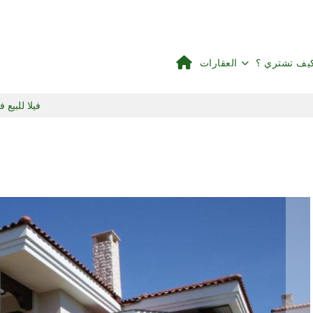
يف تشتري ؟
العقارات
فيلا للبيع