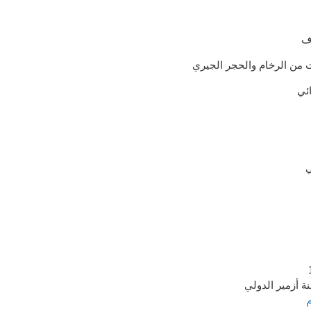
ف
 من الرخام والحجر الجيري
ائي
ي
نة
أزمير
الدولي
م