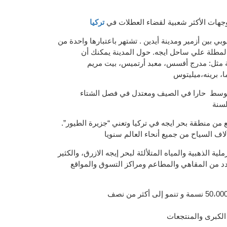
جهات الأكثر شعبية
لقضاء العطلات
في
تركيا
وبي بين
أزمير
ومدينة
أيدين . تشتهر
باعتبارها واحدة
من
لمطلة علي
ساحل
ايجه
.
حول المدينة
يمكنك أن
مثل
:
مدرج
أفسس
،
معبد
أرتميس
،
بيت مريم
ا
،
برينه
،
ميليتوس
توسط
حارا في الصيف ومعتدل في فصل الشتاء
سنة
ع من
منطقة بحر ايجه في
تركيا
و
تعني “
جزيرة الطيور”.
لاف
السياح من جميع
أنحاء العالم سنويا
ملية الذه
بية
والمياه
المتلألئة لبحر
إيجه الازرق، والكثير
دد من المقاهي
والمطاعم
ومراكز التسوق و
المواقع
50،00 نسمة
و
تنمو
إلى
أكثر من نصف
الكبرى
والمنتجعات