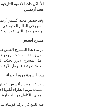
الأماكن ذات الاهمية التارخية
معبد أرتميس
وقد خصص
معبد
أفسس
أرتم
السبع
في العالم القديم
في ال
لواجه
واحدة
، التي تقدر ب
25
مسرح
أفسس
تم بناء هذا المسرح العتيق ف
العريق 25،000 
. هذا المسرح الاثري يجذب الك
الحفلات وقضاء اجمل الاوقات
بيت
السيدة
مريم
العذراء
يبعد عن
مسرح
أفسس
9 كيلو متر
السيدة
مريم العذراء
أيامها ال
المبني
بالكامل من
الحجارة.
،
فيلا للبيع في تركيا كوشاداس