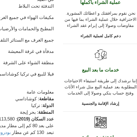
عملية الشراء بأكملها
التدفئة تحت البلاط
.نحن نقوم بمرافقتك و اعطائك المشورة
مكيفات الهواء في جميع الغر
الاحترافية خلال عملية الشراء بما فيها من
مفاوضات وصولا إلى إبرام عقد الشراء
المطبخ والحمامات والأرضيات
دعم كامل لعملية الشراء
جميع الغرف مع الستائر التلق
مدفأة في غرفة المعيشة
منطقة الشواء على الشرفة
خدمات ما بعد البيع
فيلا للبيع في تركيا كوشاداس
إننا نرشدك إلى طريقة استيفاء الاحتياجات
المطلوبة بعد عملية البيع مثل شراء الأثاث
معلومات عامة
وفتح حساب بنكي وصولا إلى الخدمات
مقاطعة
:
كوشاداسي
إرشاد الإقامة والجنسية
الدولة
:
تركيا
المنطقة
:
بحر إيجة
عدد السكان
(2019
)
: 113,580
على بعد 80 كم
إلى مطار
مدي
تبعد 130 كم
عن مطار
بودرو