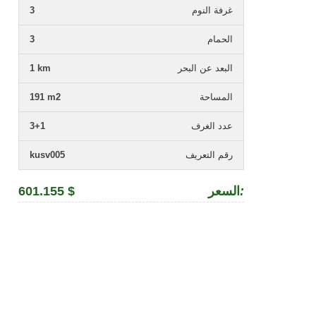
غرفة النوم
3
الحمام
3
البعد عن البحر
1 km
المساحة
191 m2
عدد الغرف
3+1
رقم التعريف
kusv005
:
السعر
601.155 $