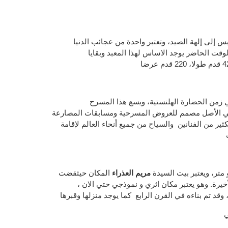
يس
إلى
إلهة
الصيد،
و
تعتبر واحدة
من عجائب الدنيا
وقت الحاضر يوجد الاساس لهذا
ا
لمعبد
و
بقايا
4
قدم
طولا
، 220 قدم عرضا
ي زمن الحضارة الهلنستية، ويسع هذا المسرح
شخص وهو في الأصل مصمم للعروض المسرحية ومسابقات المصارعة
ثير من الفنانين والسياح من جميع أنحاء العالم لإقامة
، ويعتبر بيت السيدة
مريم
العذراء
المكان
حيث
قضت
أخيرة
. وهو يعتبر
مكان اثري و
نموذجي حتي الان
،
وقد تم بناءه
في القرن الرابع كما يوجد
منزلها وقبرها
ي