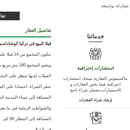
مشاركة بواسطة
تفا
تفاصيل العقار
خدماتنا
فيلا للبيع في تركيا كوشاداس
يتكون المجمع من 14 فيلا على مساحة حوالي 9000 متر مربع
ويضم المجمع 180 متر مربع مسبح مشترك كبير مع حمام سباحة للأطفال
استشارات إحترافية
الفيلات لديها منظر على البحر
ماكسيموس العقارية تمنحك استشارات
احترافية فيما يخص العقارات و
سعر الشراء، اعتمادا على الم
الاستثمارات،بضمان شراء ناجح
المسافة إلى ميناء المدينة الساح
إرشاد شراء العقارات
والشواطئ الرملية في ما يقرب من 0
المسافة إلى المطار 80 كم
في الفيلا