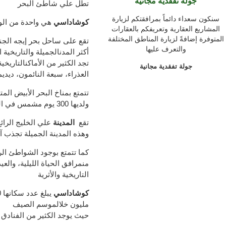
جولة تفقدية مجانية
تطل علي شاطئ
البحر
سنكون سعداء دائماً بمرافقتكم لزيارة
كوشاداسي
هي واحدة من
الو
المشاريع العقارية وتعريفكم بالعقارات
المتوفرة إضافةً لزيارة المناطق المختلفة
تقع على
ساحل
بحر إيجه
الجن
والتعرف عليها
أكثر المدن
الجميلة
و
التاريخية
ا
تجد
الكثير من الأماكن
التاريخية
جولة تفقدية مجانية
العذراء
،
سبعة
النائمون
،
ديديم
تتمتع
بمناخ
البحر الأبيض الم
و
لديها
300
يوم مشمس في ال
تقع
المدينة
علي
الخليج
الرائ
و
هذه
المدينة
الجميلة
تجذب آ
كما تتمتع بوجود الشواطئ
الر
من
مرافق
الحياة الليلية
، والعي
التار
يخية والأثرية
كوشاداسي
يبلغ
عدد سكانها
0
مليون
خلال
موسم
الصيف
حيث يوجد الكثير من
الفنادق 