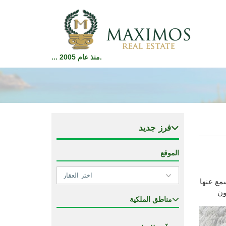
... منذ عام 2005.
فرز جديد
الموقع
مع عنها
ون
مناطق الملكية