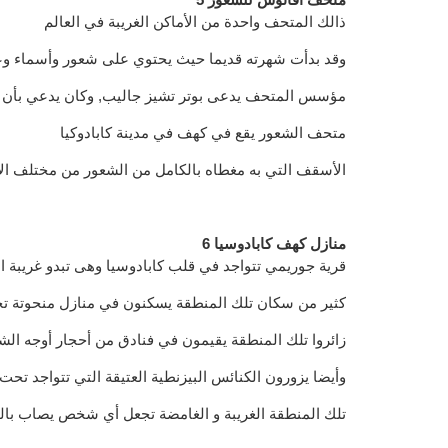
ذالك المتحف واحدة من الأماكن الغريبة في العالم
وقد بدأت شهرته قديما حيث يحتوي على شعور وأسماء وعناوين أكثر من 16.000 أمرأة 
مؤسس المتحف يدعى بوتر تشيز جاليب, وكان يدعي بأن ا
متحف الشعور يقع في كهف في مدينة كابادوكيا
الأسقف التي به مغطاه بالكامل من الشعور من مختلف الأ
6 منازل كهف كابادوسيا
قرية جوريمي تتواجد في قلب كابادوسيا وهى تبدو غريبة ا
كثير من سكان تلك المنطقة يسكنون في منازل منحوتة ت
زائروا تلك المنطقة يقيمون في فنادق من أحجار أوجه ال
وأيضا يزورون الكنائس البيزنطية العتيقة التي تتواجد تحت
تلك المنطقة الغريبة و الغامضة تجعل أي شخص يصاب بالد