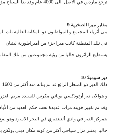
ترجع ماردين في الأصل الى 4000 عام وقد بدأ السياح مؤخرا باكتشاف هذه المنطقة
9 مقابر ميرا الصخرية
بنى أثرياء المجتمع و المواطنون ذو المكانة العالية تلك ال
في تلك المنطقة كانت ميرا جزء من أمبراطورية ليثيان
يستطيع الزائرون حاليا من رؤية مجموعتين من تلك المقاب
10 دير سوميلا
ذلك الدير ذو المنظر الرائع قد تم بنائه منذ أكثر من 1600 عام
و هوالأن دير أرثوذكسي يوناني مكرس للسيدة مريم العزرا
وقد تم تغيير هويته مرات عديدة تحت حكم العديد من الأبا
يتمركز الدير في وادي ألتينديري في البحر الأسود وهو يق
حاليا يعتبر مزار سياحي أكثر من كونه مكان ديني ,ولكن بين 