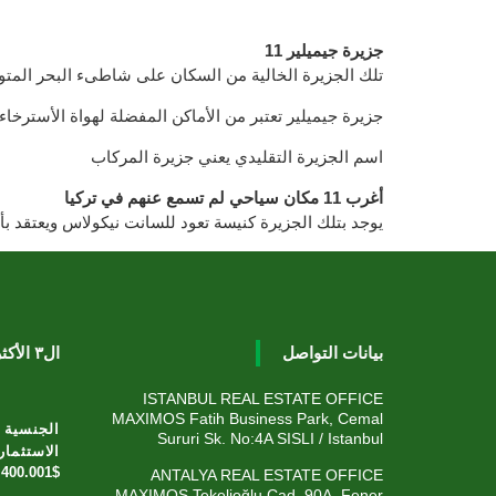
11 جزيرة جيميلير
تلك الجزيرة الخالية من السكان على شاطىء البحر المت
جزيرة جيميلير تعتبر من الأماكن المفضلة لهواة الأسترخاء 
اسم الجزيرة التقليدي يعني جزيرة المركاب
أغرب 11 مكان سياحي لم تسمع عنهم في تركيا
يوجد بتلك الجزيرة كنيسة تعود للسانت نيكولاس ويعتقد بأن الم
بيانات التواصل
ال٣ الأكثر مبيعاً - هذا الشهر
ISTANBUL REAL ESTATE OFFICE
MAXIMOS Fatih Business Park, Cemal
الجنسية ا
Sururi Sk. No:4A SISLI / Istanbul
الاستثمار
400.001$
ANTALYA REAL ESTATE OFFICE
MAXIMOS Tekelioğlu Cad. 90A, Fener