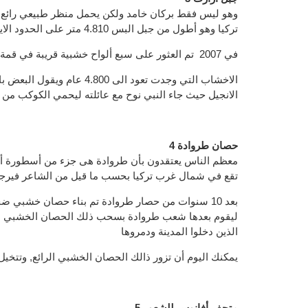
تركيا وهو أطول من جبل البس 4.810 متر على الحدود الايرانية
في 2007 تم العثور على سبع ألواح خشبية قريبة في قمة الجبل
الاخشاب التي وجدت تعود الى 0
الانجيل حيث جاء النبي نوح مع عائلته ليحمي الكوكب من ا
4 حصان طروادة
معظم الناس يعتقدون بأن طروادة هى جزء من أسطورة أودي
تقع في شمال غرب تركيا بحسب ما قيل من الشاعر فيرج
بعد 10 سنوات من حصار طروادة تم بناء حصان خشبي ضخ
ليقوم بعدها شعب طروادة بسحب ذلك الحصان الخشبي داخل
الذين دخلوا المدينة ودمروها
يمكنك اليوم أن تزور ذالك الحصان الخشبي الرائع, وتتخي
5 متحف أفانوس للشعور