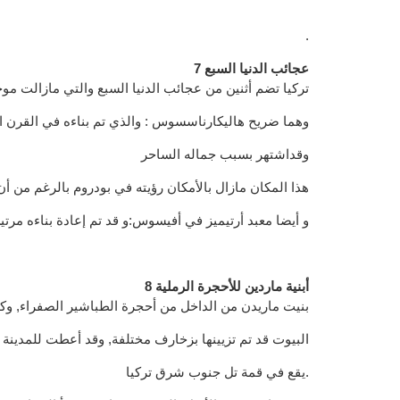
.
7 عجائب الدنيا السبع
تركيا تضم أثنين من عجائب الدنيا السبع والتي مازالت مو
وهما ضريح هاليكارناسسوس : والذي تم بناءه في القرن الرا
وقداشتهر بسبب جماله الساحر
هذا المكان مازال بالأمكان رؤيته في بودروم بالرغم من أن
و أيضا معبد أرتيميز في أفيسوس:و قد تم إعادة بناءه مرتي
8 أبنية ماردين للأحجرة الرملية
بنيت ماريدن من الداخل من أحجرة الطباشير الصفراء, وكا
البيوت قد تم تزيينها بزخارف مختلفة, وقد أعطت للمدينة م
يقع في قمة تل جنوب شرق تركيا.