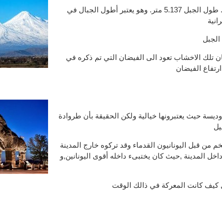
وهو ليس فقط بركان خامد ولكن يحمل منظر طبيعي رائع. طول الجبل 5.137 متر. وهو يعتبر أطول الجبال في
4.80 عام ويقول البعض بان تلك الاخشاب تعود الى الفيضان التي تم ذكره في
رتفاع الفيضان
سة حيث يعتبرونها خيالية ولكن الحقيقة بأن طروادة
يل
م من قبل اليونانيون القدماء وقد تركوه خارج المدينة
 المدينة ,حيث كان يختبىء داخله أقوى اليونانين,و
ل كيف كانت المعركة في ذالك الوقت