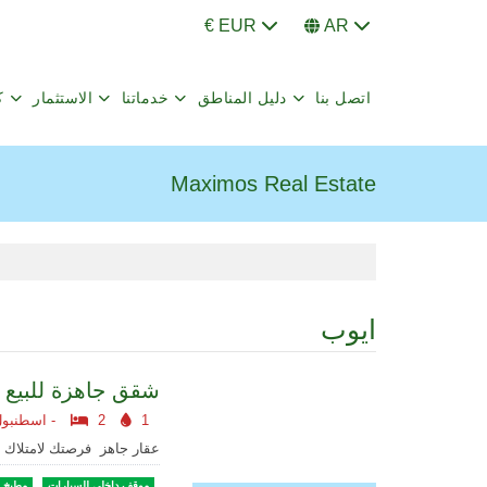
€ EUR
AR
اتصل بنا
دليل المناطق
خدماتنا
الاستثمار
ك
Maximos Real Estate
ايوب
شقق جاهزة للبيع
1
2
اسطنبول أوروبا -
عقار جاهز فرصتك لامتلاك
موقف داخلي للسيارات
مطبخ -