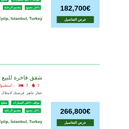
182,700€
داخل مجمع
مقدمو الرعاية
Eyüp, Istanbul, Turkey
عرض التفاصيل
شقق فاخرة للبيع
2
3
اسطنبول أوروبا -
عقار جاهز فرصتك لامتلاك
موقف داخلي للسيارات
مطبخ -
266,800€
داخل مجمع
مقدمو الرعاية
Eyüp, İstanbul, Turkey
عرض التفاصيل