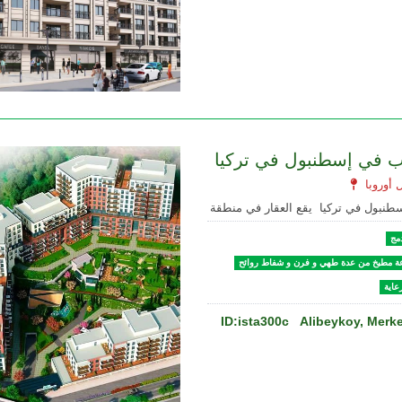
وب في إسطنبول في تركيا
مج
ة مطبخ من عدة طهي و فرن و شفاط روائح
عاية
ID:ista300c
Alibeykoy, Merke