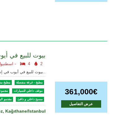
بيوت للبيع في أي
2
4
اسطنبول أوروبا -
بيوت للبيع في أيوب في إسطنبول في تركيا يقع العقار في منطقة..
مطبخ - غرفة منفصلة
مطبخ مد
361,000€
موقف داخلي للسيارات
مجموع
مسبح داخلي و دافئ
مقدمو الر
عرض التفاصيل
z, Kağıthane/Istanbul