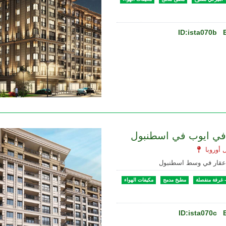
ID:ista070b
 في ايوب في اسطنبول
 عقار في وسط اسطنبول
 غرفة منفصلة
مطبخ مدمج
مكيفات الهواء
ID:ista070c