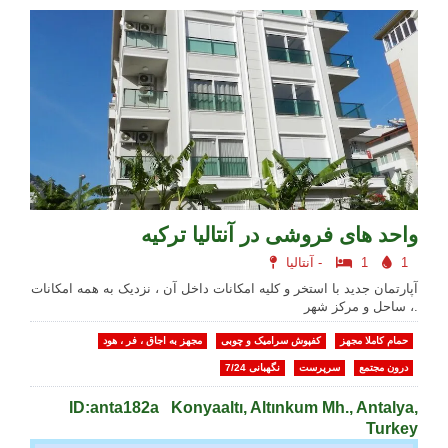
واحد های فروشی در آنتالیا ترکیه
1
1
آنتالیا -
آپارتمان جدید با استخر و کلیه امکانات داخل آن ، نزدیک به همه امکانات
، ساحل و مرکز شهر.
حمام کاملا مجهز
کفپوش سرامیک و چوبی
مجهز به اجاق ، فر ، هود
درون مجتمع
سرپرست
نگهبانی 7/24
ID:anta182a
Konyaaltı, Altınkum Mh., Antalya,
Turkey