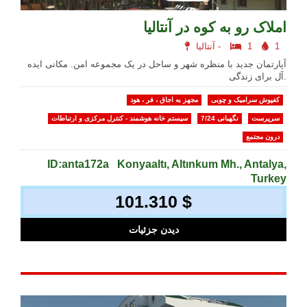
املاک رو به کوه در آنتالیا
1
1
آنتالیا -
آپارتمان جدید با منظره شهر و ساحل در یک مجموعه امن. مکانی ایده
آل برای زندگی.
کفپوش سرامیک و چوبی
مجهز به اجاق ، فر ، هود
سرپرست
نگهبانی 7/24
سیستم خانه هوشمند - کنترل مرکزی و ارتباطات
درون مجتمع
ID:anta172a
Konyaaltı, Altınkum Mh., Antalya,
Turkey
101.310 $
دیدن جزئیات