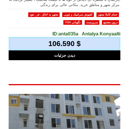
مرکز شهر و مناطق خرید. مکانی عالی برای زندگی.
حمام کاملا مجهز
کفپوش سرامیک و چوبی
مجهز به اجاق ، فر ، هود
درون مجتمع
سرپرست
نگهبانی 7/24
ID:anta035a
Antalya Konyaalti
106.590 $
دیدن جزئیات