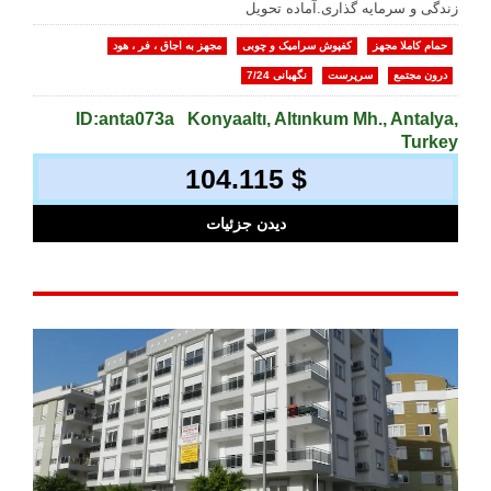
زندگی و سرمایه گذاری.آماده تحویل
حمام کاملا مجهز
کفپوش سرامیک و چوبی
مجهز به اجاق ، فر ، هود
درون مجتمع
سرپرست
نگهبانی 7/24
ID:anta073a
Konyaaltı, Altınkum Mh., Antalya,
Turkey
104.115 $
دیدن جزئیات