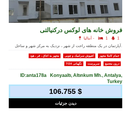
فروش خانه های لوکس درکنیالتی
1
1
آنتالیا -
آپارتمان در یک منطقه راحت از شهر ، نزدیک به مرکز شهر و ساحل.
حمام کاملا مجهز
کفپوش سرامیک و چوبی
مجهز به اجاق ، فر ، هود
درون مجتمع
سرپرست
نگهبانی 7/24
ID:anta178a
Konyaaltı, Altınkum Mh., Antalya,
Turkey
106.755 $
دیدن جزئیات