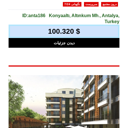
درون مجتمع
سرپرست
نگهبانی 7/24
ID:anta186
Konyaaltı, Altınkum Mh., Antalya,
Turkey
100.320 $
دیدن جزئیات