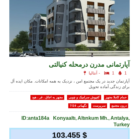
آپارتمانی مدرن درمحله کنیالتی
1
1
آنتالیا -
آپارتمان جدید در یک مجتمع امن ، نزدیک به همه امکانات. مکان ایده آل
برای زندگی.آماده تحویل
حمام کاملا مجهز
کفپوش سرامیک و چوبی
مجهز به اجاق ، فر ، هود
درون مجتمع
سرپرست
نگهبانی 7/24
ID:anta184a
Konyaaltı, Altınkum Mh., Antalya,
Turkey
103.455 $