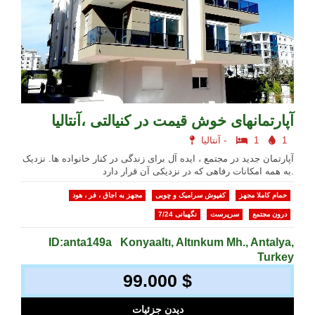
آپارتمانهای خوش قیمت در کنیالتی ،آنتالیا
1
1
آنتالیا -
آپارتمان جدید در مجتمع ، ایده آل برای زندگی در کنار خانواده ها. نزدیک
به همه امکانات رفاهی که در نزدیکی آن قرار دارد.
حمام کاملا مجهز
کفپوش سرامیک و چوبی
مجهز به اجاق ، فر ، هود
درون مجتمع
سرپرست
نگهبانی 7/24
ID:anta149a
Konyaaltı, Altınkum Mh., Antalya,
Turkey
99.000 $
دیدن جزئیات