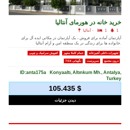
خرید خانه در هورمای آنتالیا
1
1
آنتالیا -
آپارتمان آماده برای فروش ، یک آپارتمان در مکانی ایده آل برای
خانواده ها برای زندگی در یک منطقه امن و آرام آنتالیا.
تجهیزات داخلی آشپزخانه
حمام کاملا مجهز
کفپوش سرامیک و چوبی
درون مجتمع
سرپرست
نگهبانی 7/24
ID:anta175a
Konyaaltı, Altınkum Mh., Antalya,
Turkey
105.435 $
دیدن جزئیات