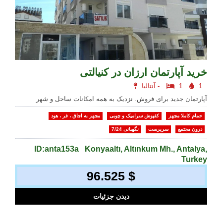
خرید آپارتمان ارزان در کنیالتی
1
1
آنتالیا -
آپارتمان جدید برای فروش. نزدیک به همه امکانات ساحل و شهر
حمام کاملا مجهز
کفپوش سرامیک و چوبی
مجهز به اجاق ، فر ، هود
درون مجتمع
سرپرست
نگهبانی 7/24
ID:anta153a
Konyaaltı, Altınkum Mh., Antalya,
Turkey
96.525 $
دیدن جزئیات