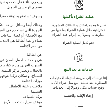
و يجري بناء عقارات جديدة وف
تصميم الهندسي الجميل
وسوف تستمتع بحديقة خضراء 
عملية الشراء بأكملها
وهناك أيضا وسائل الراحة التك
.نحن نقوم بمرافقتك و اعطائك المشورة
الاحترافية خلال عملية الشراء بما فيها من
الجودة التي تستخدم في المبا
مفاوضات وصولا إلى إبرام عقد الشراء
مع الأصدقاء أو قضاء ساعات 
دعم كامل لعملية الشراء
من مقر الإقامة
عن انطاليا
هي واحدة مناجمل المدن في 
الجنوب الغربي من تركيا، بال
خدمات ما بعد البيع
بالجبال، وتعتبر مركز للتنمية 
للسياح، و سكان تركيا يتوجهو
إننا نرشدك إلى طريقة استيفاء الاحتياجات
ميزات الإقامة
المطلوبة بعد عملية البيع مثل شراء الأثاث
ملاعب داخلية للأطفال
وفتح حساب بنكي وصولا إلى الخدمات
السينما
إرشاد الإقامة والجنسية
بركة للسباحة
موقف سيارات تحت الأرض