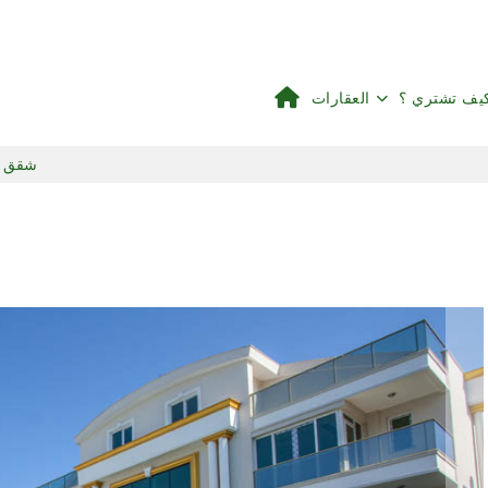
يف تشتري ؟
العقارات
شقق من