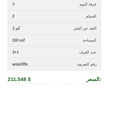
غرفة النوم
3
الحمام
2
البعد عن البحر
3 كم
المساحة
110 m2
عدد الغرف
3+1
رقم التعريف
anta109c
:
السعر
211.548 $