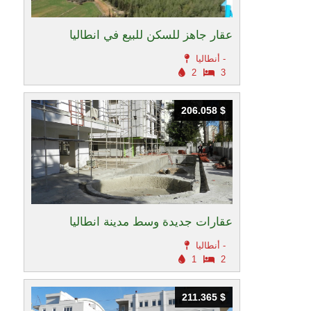
عقار جاهز للسكن للبيع في انطاليا
أنطاليا -
2
3
206.058 $
206.058 $
عقارات جديدة وسط مدينة انطاليا
أنطاليا -
1
2
211.365 $
211.365 $