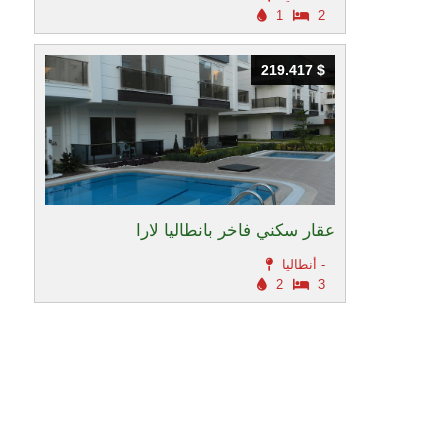
1
2
219.417 $
219.417 $
عقار سكني فاخر بانطاليا لارا
أنطاليا -
2
3