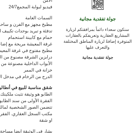
الأمن
24/7فيديو لبوابة المجمع
السمات العامة
جولة تفقدية مجانية
مطبخ مجهز مع الفرن و ساحب
سنكون سعداء دائماً بمرافقتكم لزيارة
تدفئة و تبريد بوحدات تكييف ا
المشاريع العقارية وتعريفكم بالعقارات
حمام مع كابينة استحمام
المتوفرة إضافةً لزيارة المناطق المختلفة
غرفة المعيشة مريحة مع إضا
والتعرف عليها
مطبخ مفتوح في غرفة المعي
درابزين الشرفة مصنوع من ال
جولة تفقدية مجانية
الأبواب الداخلية مصنوعة من
خزانة في الممر
الدرج من الرخام في مدخل ال
شقق مناسبة للبيع في أنطاليا
الطابو هو وثيقة تثبت ملكيتك 
تتضمن الصور الشخصية لمالك 
مكتب السجل العقاري. الفقرة 
او شقة
يشار في الوثيقة ايضا مساحة 