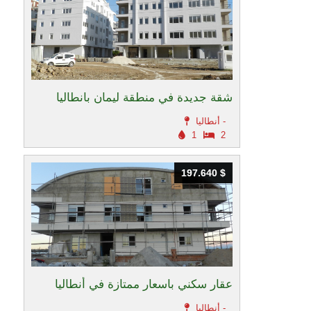
شقة جديدة في منطقة ليمان بانطاليا
أنطاليا -
1
2
197.640 $
197.640 $
عقار سكني باسعار ممتازة في أنطاليا
أنطاليا -