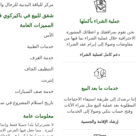
مركز للياقة البدنية للرجال و
شقق للبيع في باكيركوي 
عملية الشراء بأكملها
المميزات العامة
.نحن نقوم بمرافقتك و اعطائك المشورة
الأمن
الاحترافية خلال عملية الشراء بما فيها من
مفاوضات وصولا إلى إبرام عقد الشراء
خدمات الطبية
دعم كامل لعملية الشراء
خدمة الغرف
التنظيف الجاف
إنترنت
خدمات ما بعد البيع
خدمة صف السيارات
إننا نرشدك إلى طريقة استيفاء الاحتياجات
2016تاريخ استلام المشروع في سب
المطلوبة بعد عملية البيع مثل شراء الأثاث
وفتح حساب بنكي وصولا إلى الخدمات
معلومات عامة
إرشاد الإقامة والجنسية
لا تعتبرتركيا بلدا جميلا فقط وإن
كبيرة , مما جعل فيها الفرص الاس
حيث شهد ازهارا كبيرا في القطاع العقاري ل