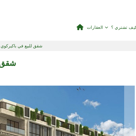
يف تشتري ؟
العقارات
شقق للبيع في باكيركوي
شقق ل