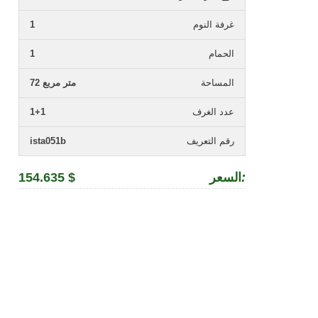
غرفة النوم
1
الحمام
1
المساحة
72 متر مربع
عدد الغرف
1+1
رقم التعريف
ista051b
:
السعر
154.635 $