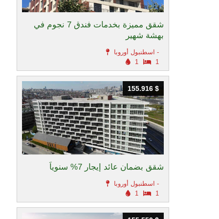
شقق مميزة بخدمات فندق 7 نجوم في
بهشة شهير
اسطنبول أوروبا -
1
1
155.916 $
155.916 $
شقق بضمان عائد إيجار 7% سنوياً
اسطنبول أوروبا -
1
1