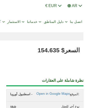
€ EUR
AR
اتصل بنا
دليل المناطق
خدماتنا
الاستثمار
ك
السعر
$
154.635
نظرة شاملة على العقارات
Open in Google Maps
الموقع:
اسطنبول أوروبا -
نوع آخر للعقار
شقة