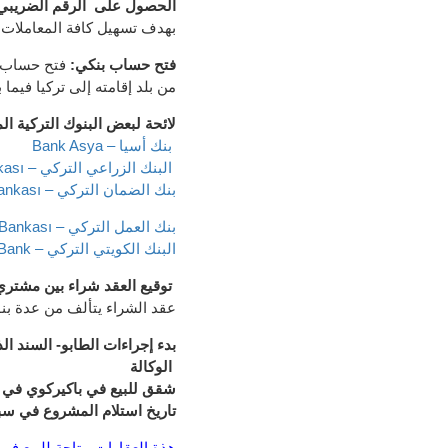
الحصول على الرقم الضريبي
بهدف تسهيل كافة المعاملات 
فتح حساب بنكي:
فتح حساب ب
من بلد إقامته إلى تركيا فيما 
لائحة لبعض البنوك التركية ا
Bank Asya – بنك أسيا
Ziraat Bankası – البنك الزراعي التركي
Garanti Bankası – بنك الضمان التركي
Türkiye İş Bankası – بنك العمل التركي
Kuveyt Türk Bank – البنك الكويتي التركي
توقيع
العقد شراء
بين مشتري 
عقد الشراء يتألف من عدة بنود 
بدء إجراءات الطابو- السند ال
الوكالة
شقق للبيع في باكيركوي في
تاريخ استلام المشروع في سبتمبر
هذة العقارات متاحة للبيع في