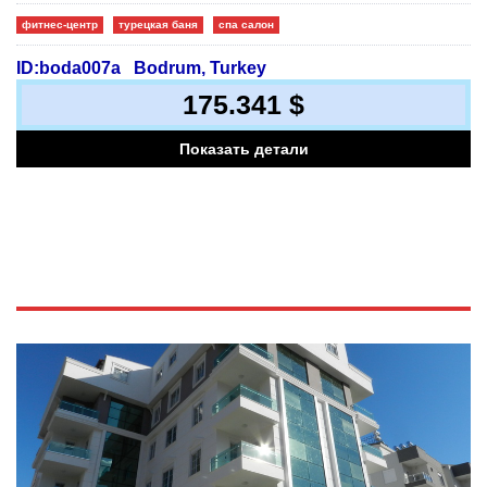
фитнес-центр
турецкая баня
спа салон
ID:boda007a
Bodrum, Turkey
175.341 $
Показать детали