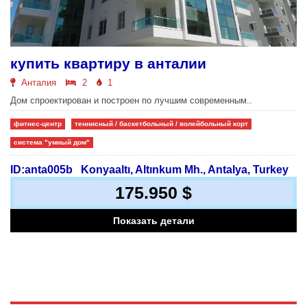
купить квартиру в анталии
Анталия
2
1
Дом спроектирован и построен по лучшим современным..
фитнес-центр
теннисный / баскетбольный / волейбольный корт
система "умный дом"
ID:anta005b
Konyaaltı, Altınkum Mh., Antalya, Turkey
175.950 $
Показать детали